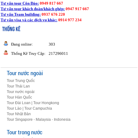
Tư vấn tour Côn Đảo:
0949 817 667
Tư vấn tour khách đoàn/khách ghép:
0947 917 667
Tư vấn Team building:
0937 676 220
Tư vấn visa và các dịch vụ khác:
0914 977 234
THỐNG KÊ
Đang online:
303
Thống Kê Truy Cập:
217296011
Tour nước ngoài
Tour Trung Quốc
Tour Thái Lan
Tour nước ngoài
Tour Hàn Quốc
Tour Đài Loan | Tour Hongkong
Tour Lào | Tour Campuchia
Tour Nhật Bản
Tour Singapore - Malaysia - Indonesia
Tour trong nước