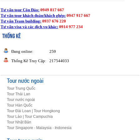
Tư vấn tour Côn Đảo:
0949 817 667
Tư vấn tour khách đoàn/khách ghép:
0947 917 667
Tư vấn Team building:
0937 676 220
Tư vấn visa và các dịch vụ khác:
0914 977 234
THỐNG KÊ
Đang online:
259
Thống Kê Truy Cập:
217544033
Tour nước ngoài
Tour Trung Quốc
Tour Thái Lan
Tour nước ngoài
Tour Hàn Quốc
Tour Đài Loan | Tour Hongkong
Tour Lào | Tour Campuchia
Tour Nhật Bản
Tour Singapore - Malaysia - Indonesia