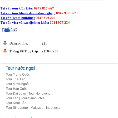
Tư vấn tour Côn Đảo:
0949 817 667
Tư vấn tour khách đoàn/khách ghép:
0947 917 667
Tư vấn Team building:
0937 676 220
Tư vấn visa và các dịch vụ khác:
0914 977 234
THỐNG KÊ
Đang online:
221
Thống Kê Truy Cập:
217047737
Tour nước ngoài
Tour Trung Quốc
Tour Thái Lan
Tour nước ngoài
Tour Hàn Quốc
Tour Đài Loan | Tour Hongkong
Tour Lào | Tour Campuchia
Tour Nhật Bản
Tour Singapore - Malaysia - Indonesia