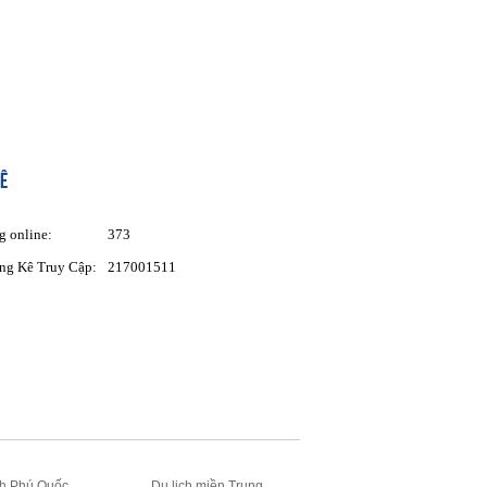
Ê
g online:
373
ng Kê Truy Cập:
217001511
ch Phú Quốc
Du lịch miền Trung