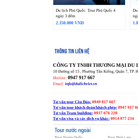
Du lịch Phú Quốc: Tour Phú Quốc 4
Du
ngày 3 đêm
ng
2.350.000 VNĐ
1.
THÔNG TIN LIÊN HỆ
CÔNG TY TNHH THƯƠNG MẠI DU 
10 Đường số 15 , Phường Tân Kiểng, Quận 7, TP. 
0947 917 667
Hotline:
Email:
info@dulichviet.vn
Tư vấn tour Côn Đảo:
0949 817 667
Tư vấn tour khách đoàn/khách ghép:
0947 917 6
Tư vấn Team building:
0937 676 220
Tư vấn visa và các dịch vụ khác:
0914 977 234
Tour nước ngoài
Tour Trung Quốc
Tour Thái Lan