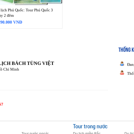
 lịch Phú Quốc: Tour Phú Quốc 3
ày 2 đêm
890.000 VNĐ
THỐNG K
LỊCH BÁCH TÙNG VIỆT
Đan
Hồ Chí Minh
Thố
67
Tour trong nước
Tour nước ngoài
Du lịch miền Bắc
Du lị