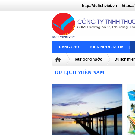
http://dulichviet.vn
https://
TRANG CHỦ
TOUR NƯỚC NGOÀI
Tour trong nước
Du lịch mi
DU LỊCH MIỀN NAM