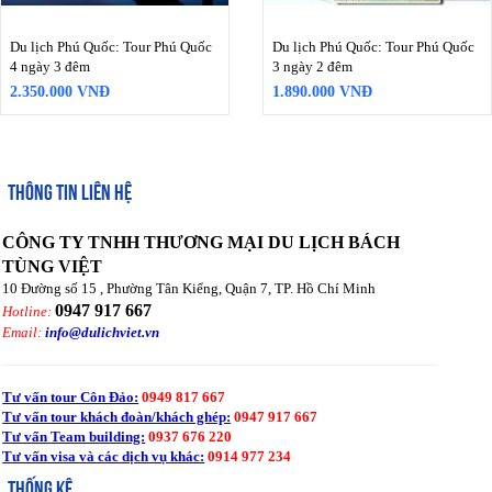
Du lịch Phú Quốc: Tour Phú Quốc
Du lịch Phú Quốc: Tour Phú Quốc
4 ngày 3 đêm
3 ngày 2 đêm
2.350.000 VNĐ
1.890.000 VNĐ
THÔNG TIN LIÊN HỆ
CÔNG TY TNHH THƯƠNG MẠI DU LỊCH BÁCH
TÙNG VIỆT
10 Đường số 15 , Phường Tân Kiểng, Quận 7, TP. Hồ Chí Minh
0947 917 667
Hotline:
Email:
info@dulichviet.vn
Tư vấn tour Côn Đảo:
0949 817 667
Tư vấn tour khách đoàn/khách ghép:
0947 917 667
Tư vấn Team building:
0937 676 220
Tư vấn visa và các dịch vụ khác:
0914 977 234
THỐNG KÊ