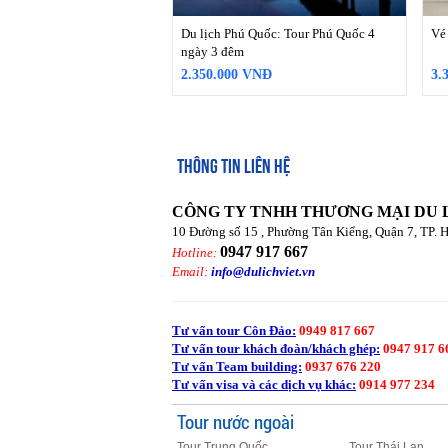
Du lịch Phú Quốc: Tour Phú Quốc 4
Vé
ngày 3 đêm
2.350.000 VNĐ
3.
THÔNG TIN LIÊN HỆ
CÔNG TY TNHH THƯƠNG MẠI DU 
10 Đường số 15 , Phường Tân Kiểng, Quận 7, TP. 
0947 917 667
Hotline:
Email:
info@dulichviet.vn
Tư vấn tour Côn Đảo:
0949 817 667
Tư vấn tour khách đoàn/khách ghép:
0947 917 6
Tư vấn Team building:
0937 676 220
Tư vấn visa và các dịch vụ khác:
0914 977 234
Tour nước ngoài
Tour Trung Quốc
Tour Thái Lan