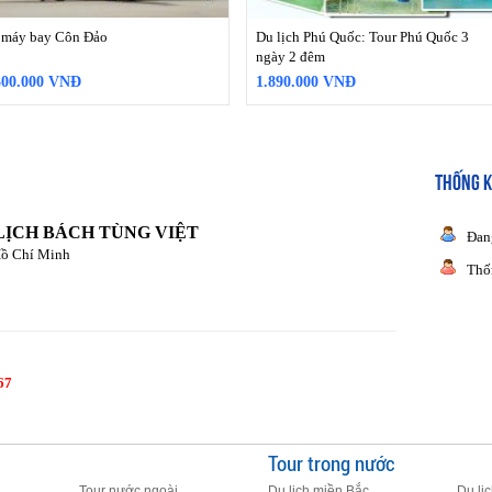
 máy bay Côn Đảo
Du lịch Phú Quốc: Tour Phú Quốc 3
ngày 2 đêm
300.000 VNĐ
1.890.000 VNĐ
THỐNG K
LỊCH BÁCH TÙNG VIỆT
Đan
Hồ Chí Minh
Thố
67
Tour trong nước
Tour nước ngoài
Du lịch miền Bắc
Du lị