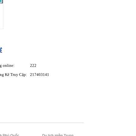
Ê
g online:
222
ng Kê Truy Cập:
217403141
ch Phú Quốc
Du lịch miền Trung