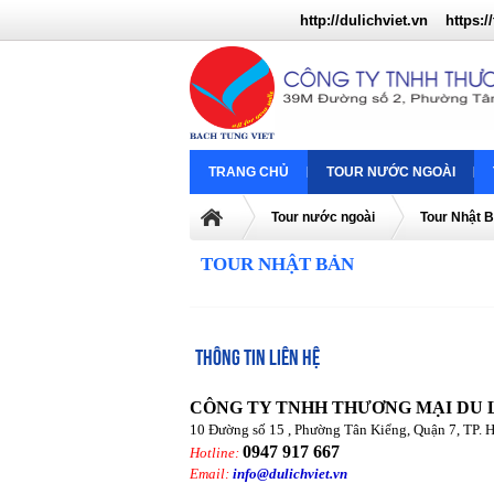
http://dulichviet.vn
https://
TRANG CHỦ
TOUR NƯỚC NGOÀI
Tour nước ngoài
Tour Nhật 
TOUR NHẬT BẢN
THÔNG TIN LIÊN HỆ
CÔNG TY TNHH THƯƠNG MẠI DU 
10 Đường số 15 , Phường Tân Kiểng, Quận 7, TP. 
0947 917 667
Hotline:
Email:
info@dulichviet.vn