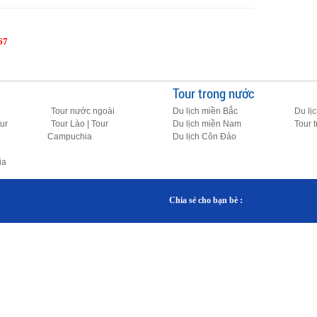
67
Tour trong nước
Tour nước ngoài
Du lịch miền Bắc
Du lị
ur
Tour Lào | Tour
Du lịch miền Nam
Tour 
Campuchia
Du lịch Côn Đảo
ia
Chia sẻ cho bạn bè :