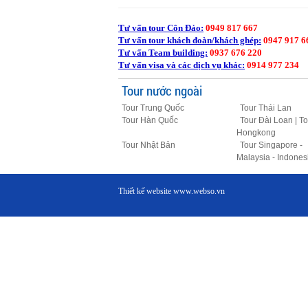
Tư vấn tour Côn Đảo:
0949 817 667
Tư vấn tour khách đoàn/khách ghép:
0947 917 6
Tư vấn Team building:
0937 676 220
Tư vấn visa và các dịch vụ khác:
0914 977 234
Tour nước ngoài
Tour Trung Quốc
Tour Thái Lan
Tour Hàn Quốc
Tour Đài Loan | To
Hongkong
Tour Nhật Bản
Tour Singapore -
Malaysia - Indones
Thiết kế website
www.webso.vn