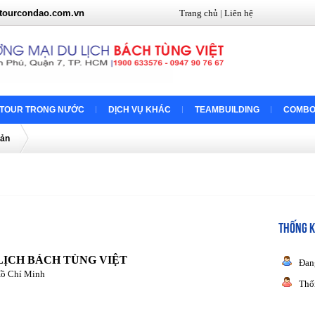
tourcondao.com.vn
Trang chủ
|
Liên hệ
TOUR TRONG NƯỚC
DỊCH VỤ KHÁC
TEAMBUILDING
COMBO
Bản
THỐNG K
LỊCH BÁCH TÙNG VIỆT
Đan
Hồ Chí Minh
Thố