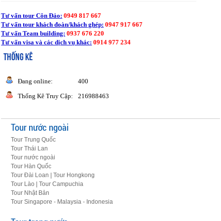
Tư vấn tour Côn Đảo:
0949 817 667
Tư vấn tour khách đoàn/khách ghép:
0947 917 667
Tư vấn Team building:
0937 676 220
Tư vấn visa và các dịch vụ khác:
0914 977 234
THỐNG KÊ
Đang online:
400
Thống Kê Truy Cập:
216988463
Tour nước ngoài
Tour Trung Quốc
Tour Thái Lan
Tour nước ngoài
Tour Hàn Quốc
Tour Đài Loan | Tour Hongkong
Tour Lào | Tour Campuchia
Tour Nhật Bản
Tour Singapore - Malaysia - Indonesia