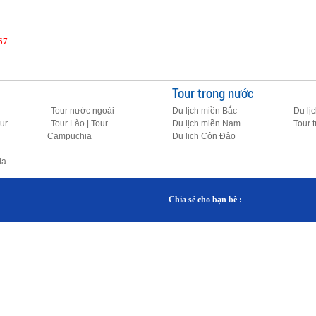
67
Tour trong nước
Tour nước ngoài
Du lịch miền Bắc
Du lị
ur
Tour Lào | Tour
Du lịch miền Nam
Tour 
Campuchia
Du lịch Côn Đảo
ia
Chia sẻ cho bạn bè :