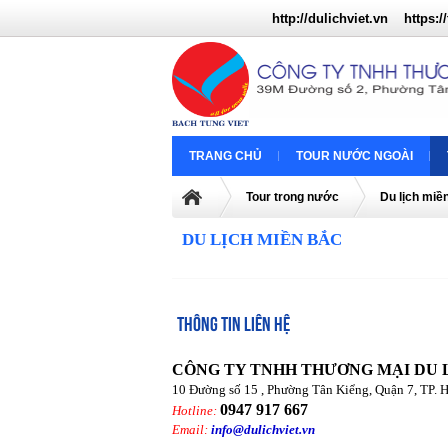
http://dulichviet.vn
https://
TRANG CHỦ
TOUR NƯỚC NGOÀI
Tour trong nước
Du lịch miề
DU LỊCH MIỀN BẮC
THÔNG TIN LIÊN HỆ
CÔNG TY TNHH THƯƠNG MẠI DU 
10 Đường số 15 , Phường Tân Kiểng, Quận 7, TP. 
0947 917 667
Hotline:
Email:
info@dulichviet.vn