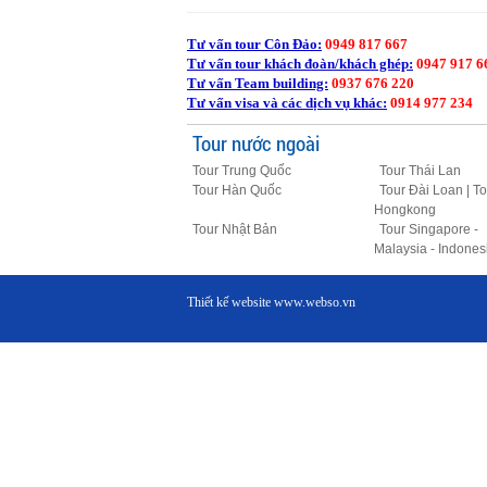
Tư vấn tour Côn Đảo:
0949 817 667
Tư vấn tour khách đoàn/khách ghép:
0947 917 6
Tư vấn Team building:
0937 676 220
Tư vấn visa và các dịch vụ khác:
0914 977 234
Tour nước ngoài
Tour Trung Quốc
Tour Thái Lan
Tour Hàn Quốc
Tour Đài Loan | To
Hongkong
Tour Nhật Bản
Tour Singapore -
Malaysia - Indones
Thiết kế website
www.webso.vn