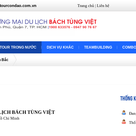
tourcondao.com.vn
Trang chủ
|
Liên hệ
TOUR TRONG NƯỚC
DỊCH VỤ KHÁC
TEAMBUILDING
COMBO
n Bắc
THỐNG K
LỊCH BÁCH TÙNG VIỆT
Đan
Hồ Chí Minh
Thố