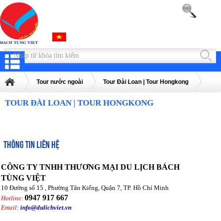
Tour nước ngoài
Tour Đài Loan | Tour Hongkong
TOUR ĐÀI LOAN | TOUR HONGKONG
THÔNG TIN LIÊN HỆ
CÔNG TY TNHH THƯƠNG MẠI DU LỊCH BÁCH
TÙNG VIỆT
10 Đường số 15 , Phường Tân Kiểng, Quận 7, TP. Hồ Chí Minh
0947 917 667
Hotline:
Email:
info@dulichviet.vn