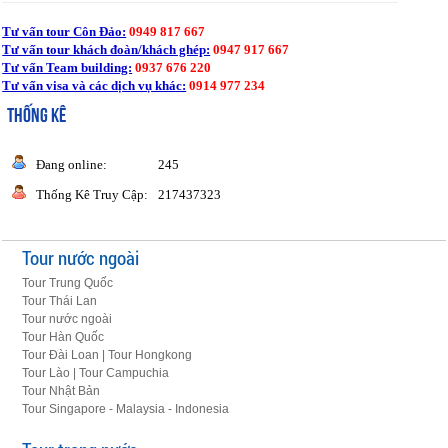
Tư vấn tour Côn Đảo:
0949 817 667
Tư vấn tour khách đoàn/khách ghép:
0947 917 667
Tư vấn Team building:
0937 676 220
Tư vấn visa và các dịch vụ khác:
0914 977 234
THỐNG KÊ
Đang online:
245
Thống Kê Truy Cập:
217437323
Tour nước ngoài
Tour Trung Quốc
Tour Thái Lan
Tour nước ngoài
Tour Hàn Quốc
Tour Đài Loan | Tour Hongkong
Tour Lào | Tour Campuchia
Tour Nhật Bản
Tour Singapore - Malaysia - Indonesia