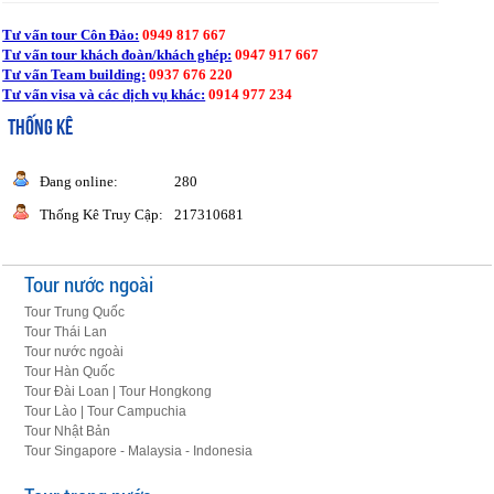
Tư vấn tour Côn Đảo:
0949 817 667
Tư vấn tour khách đoàn/khách ghép:
0947 917 667
Tư vấn Team building:
0937 676 220
Tư vấn visa và các dịch vụ khác:
0914 977 234
THỐNG KÊ
Đang online:
280
Thống Kê Truy Cập:
217310681
Tour nước ngoài
Tour Trung Quốc
Tour Thái Lan
Tour nước ngoài
Tour Hàn Quốc
Tour Đài Loan | Tour Hongkong
Tour Lào | Tour Campuchia
Tour Nhật Bản
Tour Singapore - Malaysia - Indonesia