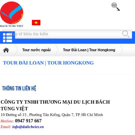
Tour nước ngoài
Tour Đài Loan | Tour Hongkong
TOUR ĐÀI LOAN | TOUR HONGKONG
THÔNG TIN LIÊN HỆ
CÔNG TY TNHH THƯƠNG MẠI DU LỊCH BÁCH
TÙNG VIỆT
10 Đường số 15 , Phường Tân Kiểng, Quận 7, TP. Hồ Chí Minh
0947 917 667
Hotline:
Email:
info@dulichviet.vn