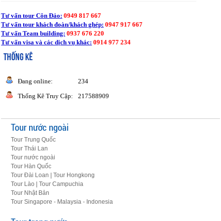
Tư vấn tour Côn Đảo:
0949 817 667
Tư vấn tour khách đoàn/khách ghép:
0947 917 667
Tư vấn Team building:
0937 676 220
Tư vấn visa và các dịch vụ khác:
0914 977 234
THỐNG KÊ
Đang online:
234
Thống Kê Truy Cập:
217588909
Tour nước ngoài
Tour Trung Quốc
Tour Thái Lan
Tour nước ngoài
Tour Hàn Quốc
Tour Đài Loan | Tour Hongkong
Tour Lào | Tour Campuchia
Tour Nhật Bản
Tour Singapore - Malaysia - Indonesia