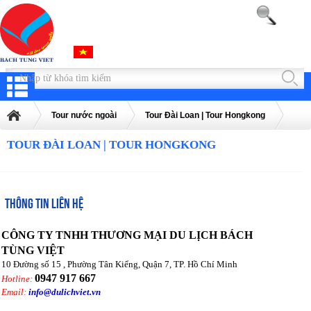
Tour nước ngoài
Tour Đài Loan | Tour Hongkong
TOUR ĐÀI LOAN | TOUR HONGKONG
THÔNG TIN LIÊN HỆ
CÔNG TY TNHH THƯƠNG MẠI DU LỊCH BÁCH
TÙNG VIỆT
10 Đường số 15 , Phường Tân Kiểng, Quận 7, TP. Hồ Chí Minh
0947 917 667
Hotline:
Email:
info@dulichviet.vn