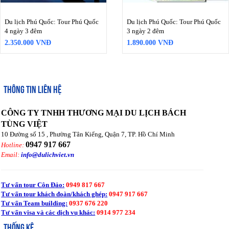
Du lịch Phú Quốc: Tour Phú Quốc
Du lịch Phú Quốc: Tour Phú Quốc
4 ngày 3 đêm
3 ngày 2 đêm
2.350.000 VNĐ
1.890.000 VNĐ
THÔNG TIN LIÊN HỆ
CÔNG TY TNHH THƯƠNG MẠI DU LỊCH BÁCH
TÙNG VIỆT
10 Đường số 15 , Phường Tân Kiểng, Quận 7, TP. Hồ Chí Minh
0947 917 667
Hotline:
Email:
info@dulichviet.vn
Tư vấn tour Côn Đảo:
0949 817 667
Tư vấn tour khách đoàn/khách ghép:
0947 917 667
Tư vấn Team building:
0937 676 220
Tư vấn visa và các dịch vụ khác:
0914 977 234
THỐNG KÊ