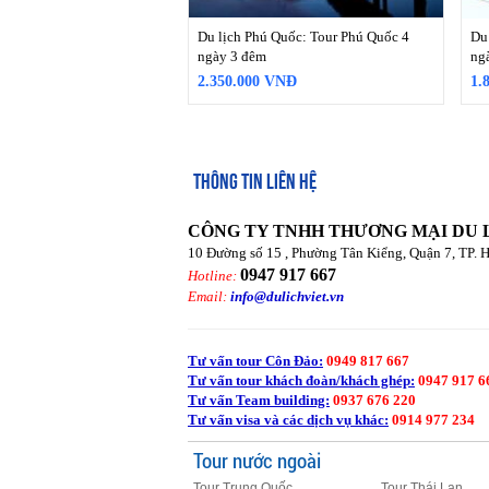
Du lịch Phú Quốc: Tour Phú Quốc 4
Du
ngày 3 đêm
ng
2.350.000 VNĐ
1.
THÔNG TIN LIÊN HỆ
CÔNG TY TNHH THƯƠNG MẠI DU 
10 Đường số 15 , Phường Tân Kiểng, Quận 7, TP. 
0947 917 667
Hotline:
Email:
info@dulichviet.vn
Tư vấn tour Côn Đảo:
0949 817 667
Tư vấn tour khách đoàn/khách ghép:
0947 917 6
Tư vấn Team building:
0937 676 220
Tư vấn visa và các dịch vụ khác:
0914 977 234
Tour nước ngoài
Tour Trung Quốc
Tour Thái Lan