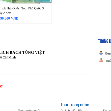
 lịch Phú Quốc: Tour Phú Quốc 3
ày 2 đêm
890.000 VNĐ
THỐNG K
LỊCH BÁCH TÙNG VIỆT
Đan
Hồ Chí Minh
Thố
67
Tour trong nước
Tour nước ngoài
Du lịch miền Bắc
Du lị