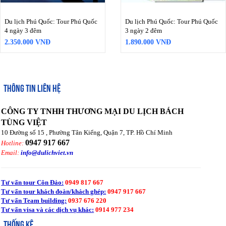
Du lịch Phú Quốc: Tour Phú Quốc
Du lịch Phú Quốc: Tour Phú Quốc
4 ngày 3 đêm
3 ngày 2 đêm
2.350.000 VNĐ
1.890.000 VNĐ
THÔNG TIN LIÊN HỆ
CÔNG TY TNHH THƯƠNG MẠI DU LỊCH BÁCH
TÙNG VIỆT
10 Đường số 15 , Phường Tân Kiểng, Quận 7, TP. Hồ Chí Minh
0947 917 667
Hotline:
Email:
info@dulichviet.vn
Tư vấn tour Côn Đảo:
0949 817 667
Tư vấn tour khách đoàn/khách ghép:
0947 917 667
Tư vấn Team building:
0937 676 220
Tư vấn visa và các dịch vụ khác:
0914 977 234
THỐNG KÊ