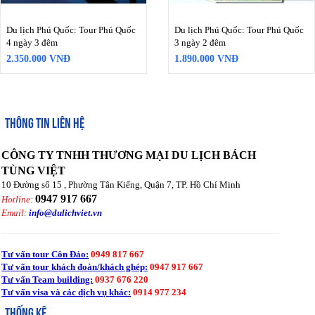
Du lịch Phú Quốc: Tour Phú Quốc
Du lịch Phú Quốc: Tour Phú Quốc
4 ngày 3 đêm
3 ngày 2 đêm
2.350.000 VNĐ
1.890.000 VNĐ
THÔNG TIN LIÊN HỆ
CÔNG TY TNHH THƯƠNG MẠI DU LỊCH BÁCH
TÙNG VIỆT
10 Đường số 15 , Phường Tân Kiểng, Quận 7, TP. Hồ Chí Minh
0947 917 667
Hotline:
Email:
info@dulichviet.vn
Tư vấn tour Côn Đảo:
0949 817 667
Tư vấn tour khách đoàn/khách ghép:
0947 917 667
Tư vấn Team building:
0937 676 220
Tư vấn visa và các dịch vụ khác:
0914 977 234
THỐNG KÊ