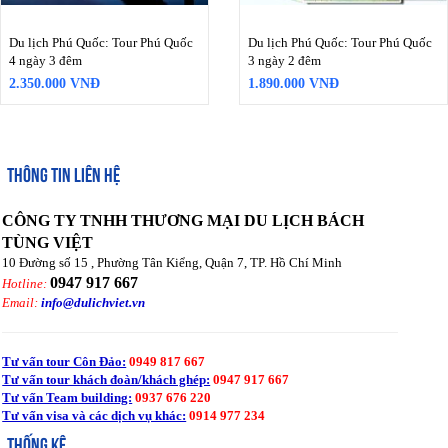
Du lịch Phú Quốc: Tour Phú Quốc
Du lịch Phú Quốc: Tour Phú Quốc
4 ngày 3 đêm
3 ngày 2 đêm
2.350.000 VNĐ
1.890.000 VNĐ
THÔNG TIN LIÊN HỆ
CÔNG TY TNHH THƯƠNG MẠI DU LỊCH BÁCH
TÙNG VIỆT
10 Đường số 15 , Phường Tân Kiểng, Quận 7, TP. Hồ Chí Minh
0947 917 667
Hotline:
Email:
info@dulichviet.vn
Tư vấn tour Côn Đảo:
0949 817 667
Tư vấn tour khách đoàn/khách ghép:
0947 917 667
Tư vấn Team building:
0937 676 220
Tư vấn visa và các dịch vụ khác:
0914 977 234
THỐNG KÊ