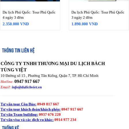
Du lịch Phú Quốc: Tour Phú Quốc
Du lịch Phú Quốc: Tour Phú Quốc
4 ngày 3 đêm
3 ngày 2 đêm
2.350.000 VNĐ
1.890.000 VNĐ
THÔNG TIN LIÊN HỆ
CÔNG TY TNHH THƯƠNG MẠI DU LỊCH BÁCH
TÙNG VIỆT
10 Đường số 15 , Phường Tân Kiểng, Quận 7, TP. Hồ Chí Minh
0947 917 667
Hotline:
Email:
info@dulichviet.vn
Tư vấn tour Côn Đảo:
0949 817 667
Tư vấn tour khách đoàn/khách ghép:
0947 917 667
Tư vấn Team building:
0937 676 220
Tư vấn visa và các dịch vụ khác:
0914 977 234
THỐNG KÊ