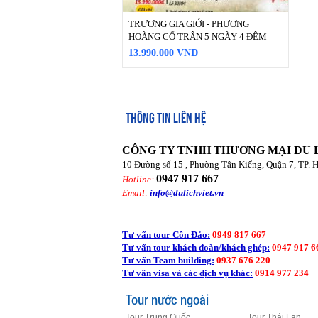
TRƯƠNG GIA GIỚI - PHƯỢNG
HOÀNG CỔ TRẤN 5 NGÀY 4 ĐÊM
13.990.000 VNĐ
THÔNG TIN LIÊN HỆ
CÔNG TY TNHH THƯƠNG MẠI DU 
10 Đường số 15 , Phường Tân Kiểng, Quận 7, TP. 
0947 917 667
Hotline:
Email:
info@dulichviet.vn
Tư vấn tour Côn Đảo:
0949 817 667
Tư vấn tour khách đoàn/khách ghép:
0947 917 6
Tư vấn Team building:
0937 676 220
Tư vấn visa và các dịch vụ khác:
0914 977 234
Tour nước ngoài
Tour Trung Quốc
Tour Thái Lan