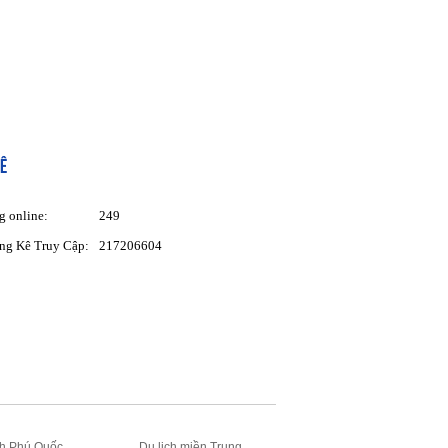
Ê
g online:
249
ng Kê Truy Cập:
217206604
ch Phú Quốc
Du lịch miền Trung