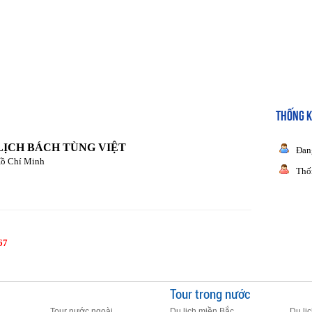
THỐNG K
LỊCH BÁCH TÙNG VIỆT
Đan
Hồ Chí Minh
Thố
67
Tour trong nước
Tour nước ngoài
Du lịch miền Bắc
Du lị