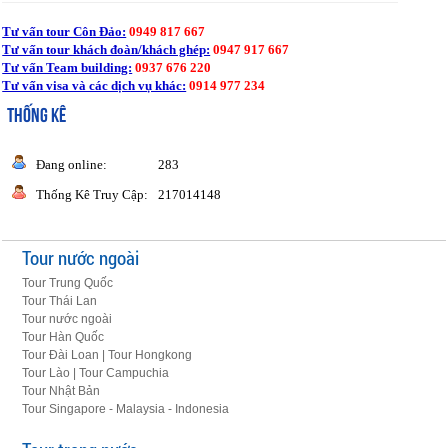
Tư vấn tour Côn Đảo:
0949 817 667
Tư vấn tour khách đoàn/khách ghép:
0947 917 667
Tư vấn Team building:
0937 676 220
Tư vấn visa và các dịch vụ khác:
0914 977 234
THỐNG KÊ
Đang online:
283
Thống Kê Truy Cập:
217014148
Tour nước ngoài
Tour Trung Quốc
Tour Thái Lan
Tour nước ngoài
Tour Hàn Quốc
Tour Đài Loan | Tour Hongkong
Tour Lào | Tour Campuchia
Tour Nhật Bản
Tour Singapore - Malaysia - Indonesia