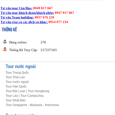
Tư vấn tour Côn Đảo:
0949 817 667
Tư vấn tour khách đoàn/khách ghép:
0947 917 667
Tư vấn Team building:
0937 676 220
Tư vấn visa và các dịch vụ khác:
0914 977 234
THỐNG KÊ
Đang online:
276
Thống Kê Truy Cập:
217237163
Tour nước ngoài
Tour Trung Quốc
Tour Thái Lan
Tour nước ngoài
Tour Hàn Quốc
Tour Đài Loan | Tour Hongkong
Tour Lào | Tour Campuchia
Tour Nhật Bản
Tour Singapore - Malaysia - Indonesia