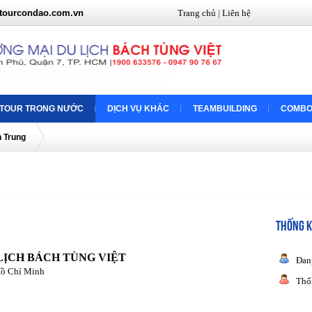
tourcondao.com.vn
Trang chủ
|
Liên hệ
TOUR TRONG NƯỚC
DỊCH VỤ KHÁC
TEAMBUILDING
COMBO
n Trung
THỐNG K
LỊCH BÁCH TÙNG VIỆT
Đan
Hồ Chí Minh
Thố