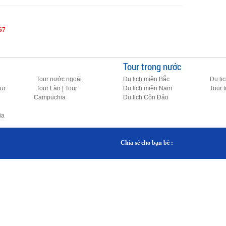
67
Tour trong nước
Tour nước ngoài
Du lịch miền Bắc
Du lị
ur
Tour Lào | Tour
Du lịch miền Nam
Tour 
Campuchia
Du lịch Côn Đảo
ia
Chia sẻ cho bạn bè :