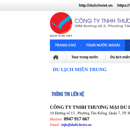
http://dulichviet.vn
https://
TRANG CHỦ
TOUR NƯỚC NGOÀI
Tour trong nước
Du lịch miề
DU LỊCH MIỀN TRUNG
THÔNG TIN LIÊN HỆ
CÔNG TY TNHH THƯƠNG MẠI DU 
10 Đường số 15 , Phường Tân Kiểng, Quận 7, TP. 
0947 917 667
Hotline:
Email:
info@dulichviet.vn