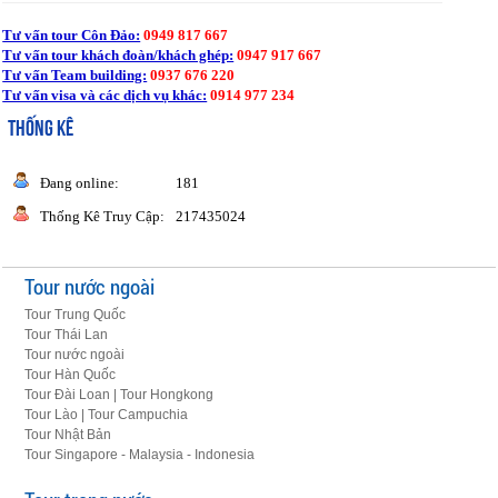
Tư vấn tour Côn Đảo:
0949 817 667
Tư vấn tour khách đoàn/khách ghép:
0947 917 667
Tư vấn Team building:
0937 676 220
Tư vấn visa và các dịch vụ khác:
0914 977 234
THỐNG KÊ
Đang online:
181
Thống Kê Truy Cập:
217435024
Tour nước ngoài
Tour Trung Quốc
Tour Thái Lan
Tour nước ngoài
Tour Hàn Quốc
Tour Đài Loan | Tour Hongkong
Tour Lào | Tour Campuchia
Tour Nhật Bản
Tour Singapore - Malaysia - Indonesia