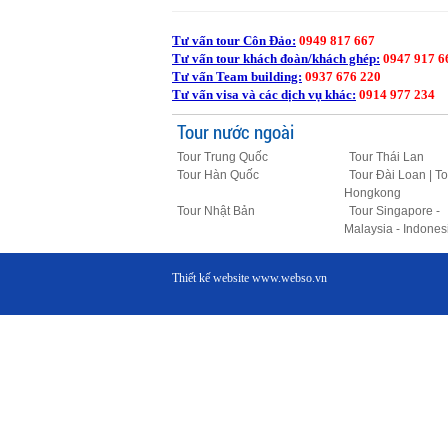
Tư vấn tour Côn Đảo:
0949 817 667
Tư vấn tour khách đoàn/khách ghép:
0947 917 6
Tư vấn Team building:
0937 676 220
Tư vấn visa và các dịch vụ khác:
0914 977 234
Tour nước ngoài
Tour Trung Quốc
Tour Thái Lan
Tour Hàn Quốc
Tour Đài Loan | To
Hongkong
Tour Nhật Bản
Tour Singapore -
Malaysia - Indones
Thiết kế website
www.webso.vn