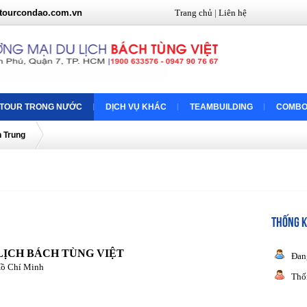
tourcondao.com.vn
Trang chủ
|
Liên hệ
TOUR TRONG NƯỚC
DỊCH VỤ KHÁC
TEAMBUILDING
COMBO
n Trung
THỐNG K
LỊCH BÁCH TÙNG VIỆT
Đan
Hồ Chí Minh
Thố