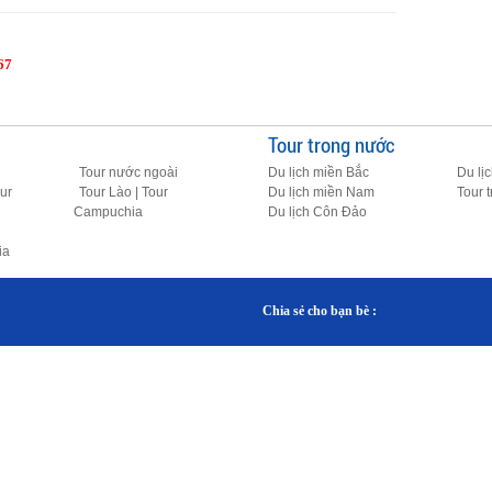
67
Tour trong nước
Tour nước ngoài
Du lịch miền Bắc
Du lị
ur
Tour Lào | Tour
Du lịch miền Nam
Tour 
Campuchia
Du lịch Côn Đảo
ia
Chia sẻ cho bạn bè :