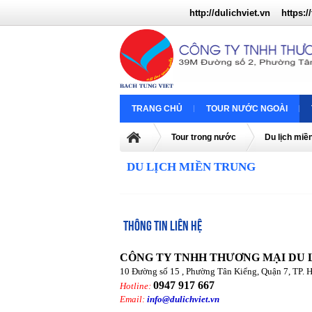
http://dulichviet.vn
https://
TRANG CHỦ
TOUR NƯỚC NGOÀI
Tour trong nước
Du lịch miề
DU LỊCH MIỀN TRUNG
THÔNG TIN LIÊN HỆ
CÔNG TY TNHH THƯƠNG MẠI DU 
10 Đường số 15 , Phường Tân Kiểng, Quận 7, TP. 
0947 917 667
Hotline:
Email:
info@dulichviet.vn